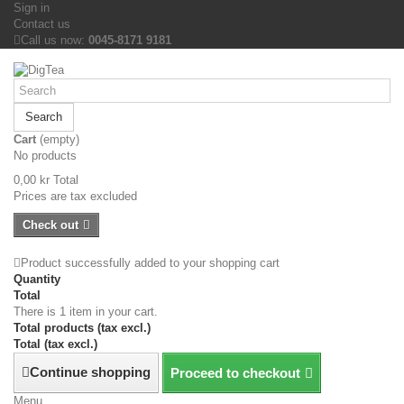
Sign in
Contact us
Call us now:
0045-8171 9181
Search
Cart
(empty)
No products
0,00 kr
Total
Prices are tax excluded
Check out
Product successfully added to your shopping cart
Quantity
Total
There is 1 item in your cart.
Total products (tax excl.)
Total (tax excl.)
Continue shopping
Proceed to checkout
Menu