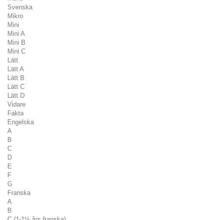
Svenska
Mikro
Mini
Mini A
Mini B
Mini C
Lätt
Lätt A
Lätt B
Lätt C
Lätt D
Vidare
Fakta
Engelska
A
B
C
D
E
F
G
Franska
A
B
C (1-1½ års franska)