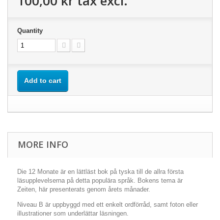
100,00 kr
tax excl.
Quantity
Add to cart
MORE INFO
Die 12 Monate är en lättläst bok på tyska till de allra första
läsupplevelserna på detta populära språk. Bokens tema är
Zeiten, här presenterats genom årets månader.
Niveau B är uppbyggd med ett enkelt ordförråd, samt foton eller
illustrationer som underlättar läsningen.