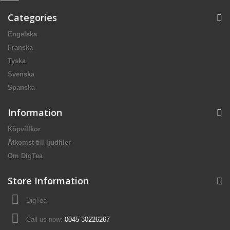
Categories
Engelska
Franska
Tyska
Svenska
Spanska
Information
Köpvillkor
Åtkomst till ljudfiler
Om DigTea
Store Information
DigTea
Call us now:
0045-30226267