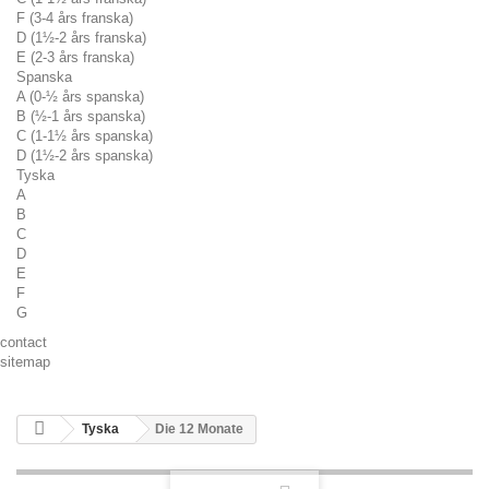
F (3-4 års franska)
D (1½-2 års franska)
E (2-3 års franska)
Spanska
A (0-½ års spanska)
B (½-1 års spanska)
C (1-1½ års spanska)
D (1½-2 års spanska)
Tyska
A
B
C
D
E
F
G
contact
sitemap
Tyska
Die 12 Monate