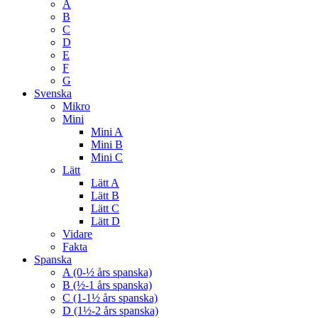
A
B
C
D
E
F
G
Svenska
Mikro
Mini
Mini A
Mini B
Mini C
Lätt
Lätt A
Lätt B
Lätt C
Lätt D
Vidare
Fakta
Spanska
A (0-½ års spanska)
B (½-1 års spanska)
C (1-1½ års spanska)
D (1½-2 års spanska)