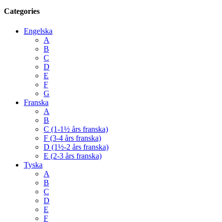
Categories
Engelska
A
B
C
D
E
F
G
Franska
A
B
C (1-1½ års franska)
F (3-4 års franska)
D (1½-2 års franska)
E (2-3 års franska)
Tyska
A
B
C
D
E
F