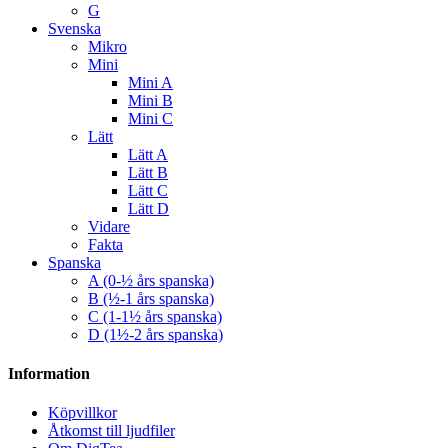
G
Svenska
Mikro
Mini
Mini A
Mini B
Mini C
Lätt
Lätt A
Lätt B
Lätt C
Lätt D
Vidare
Fakta
Spanska
A (0-½ års spanska)
B (½-1 års spanska)
C (1-1½ års spanska)
D (1½-2 års spanska)
Information
Köpvillkor
Åtkomst till ljudfiler