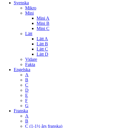
Svenska
Mikro
Mini
Mini A
Mini B
Mini C
Lätt
Lätt A
Lätt B
Lätt C
Lätt D
Vidare
Fakta
Engelska
A
B
C
D
E
F
G
Franska
A
B
C (1-1½ års franska)