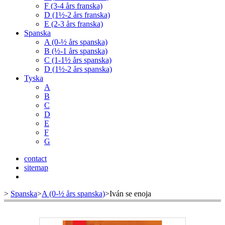
F (3-4 års franska)
D (1½-2 års franska)
E (2-3 års franska)
Spanska
A (0-½ års spanska)
B (½-1 års spanska)
C (1-1½ års spanska)
D (1½-2 års spanska)
Tyska
A
B
C
D
E
F
G
contact
sitemap
>
Spanska
>
A (0-½ års spanska)
>
Iván se enoja