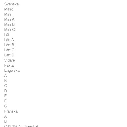
Svenska
Mikro
Mini
Mini A
Mini B
Mini C
Lätt
Lätt A
Lätt B
Lätt C
Lätt D
Vidare
Fakta
Engelska
A
B
C
D
E
F
G
Franska
A
B
C (1-1½ års franska)