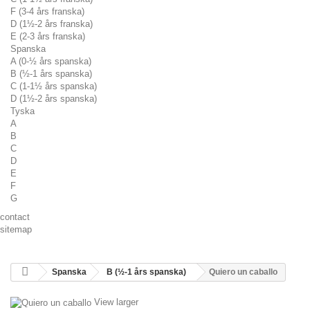
F (3-4 års franska)
D (1½-2 års franska)
E (2-3 års franska)
Spanska
A (0-½ års spanska)
B (½-1 års spanska)
C (1-1½ års spanska)
D (1½-2 års spanska)
Tyska
A
B
C
D
E
F
G
contact
sitemap
Spanska
B (½-1 års spanska)
Quiero un caballo
View larger