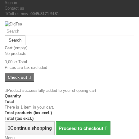
Sign in
Contact us
Call us now:
0045-8171 9181
Search
Cart
(empty)
No products
0,00 kr
Total
Prices are tax excluded
Check out
Product successfully added to your shopping cart
Quantity
Total
There is 1 item in your cart.
Total products (tax excl.)
Total (tax excl.)
Continue shopping
Proceed to checkout
Menu