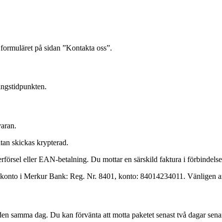
a formuläret på sidan ”Kontakta oss”.
ningstidpunkten.
varan.
tan skickas krypterad.
erförsel eller EAN-betalning. Du mottar en särskild faktura i förbindel
de konto i Merkur Bank: Reg. Nr. 8401, konto: 84014234011. Vänligen 
n samma dag. Du kan förvänta att motta paketet senast två dagar senare.