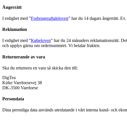
Ångerrätt
I enlighet med ”
Forbrugeraftaleloven
” har du 14 dagars ångerrätt. Ev.
Reklamation
I enlighet med ”
Købeloven
” har du 24 månaders reklamationsrätt. Det 
och upplys gärna om ordernummret. Vi betalar frakten.
Returnerande av vara
Ska du returnera en vara så skicka den till:
DigTea
Kirke Vaerloesevej 38
DK-3500 Vaerloese
Persondata
Dina peronliga data används uteslutande i vårt interna kund- och ek