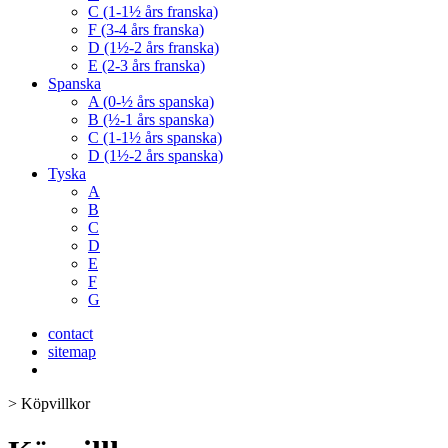
C (1-1½ års franska)
F (3-4 års franska)
D (1½-2 års franska)
E (2-3 års franska)
Spanska
A (0-½ års spanska)
B (½-1 års spanska)
C (1-1½ års spanska)
D (1½-2 års spanska)
Tyska
A
B
C
D
E
F
G
contact
sitemap
>
Köpvillkor