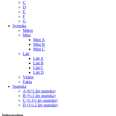
C
D
E
F
G
Svenska
Mikro
Mini
Mini A
Mini B
Mini C
Lätt
Lätt A
Lätt B
Lätt C
Lätt D
Vidare
Fakta
Spanska
A (0-½ års spanska)
B (½-1 års spanska)
C (1-1½ års spanska)
D (1½-2 års spanska)
Information