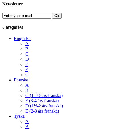
Newsletter
Ok
Categories
Engelska
A
B
C
D
E
F
G
Franska
A
B
C (1-1½ års franska)
F (3-4 års franska)
D (1½-2 års franska)
E (2-3 års franska)
Tyska
A
B