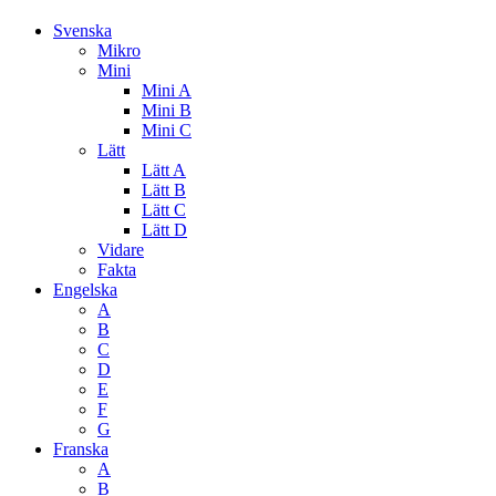
Svenska
Mikro
Mini
Mini A
Mini B
Mini C
Lätt
Lätt A
Lätt B
Lätt C
Lätt D
Vidare
Fakta
Engelska
A
B
C
D
E
F
G
Franska
A
B