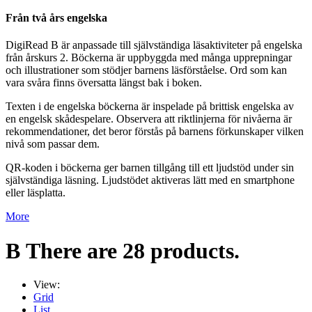
Från två års engelska
DigiRead B är anpassade till självständiga läsaktiviteter på engelska
från årskurs 2. Böckerna är uppbyggda med många upprepningar
och illustrationer som stödjer barnens läsförståelse. Ord som kan
vara svåra finns översatta längst bak i boken.
Texten i de engelska böckerna är inspelade på brittisk engelska av
en engelsk skådespelare. Observera att riktlinjerna för nivåerna är
rekommendationer, det beror förstås på barnens förkunskaper vilken
nivå som passar dem.
QR-koden i böckerna ger barnen tillgång till ett ljudstöd under sin
självständiga läsning. Ljudstödet aktiveras lätt med en smartphone
eller läsplatta.
More
B
There are 28 products.
View:
Grid
List