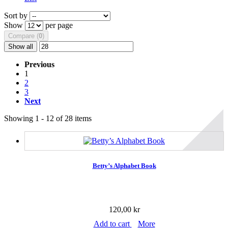
Sort by
Show
per page
Compare (
0
)
Show all
Previous
1
2
3
Next
Showing 1 - 12 of 28 items
Betty’s Alphabet Book
120,00 kr
Add to cart
More