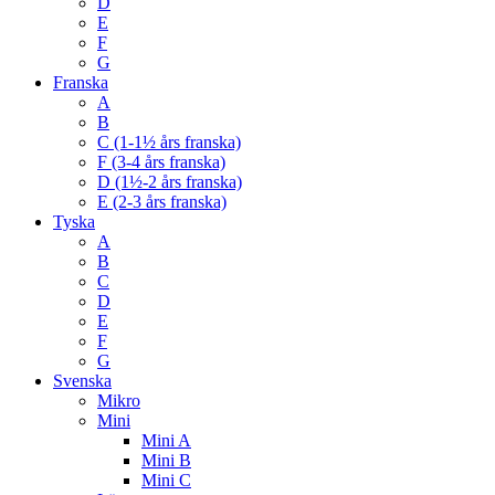
D
E
F
G
Franska
A
B
C (1-1½ års franska)
F (3-4 års franska)
D (1½-2 års franska)
E (2-3 års franska)
Tyska
A
B
C
D
E
F
G
Svenska
Mikro
Mini
Mini A
Mini B
Mini C