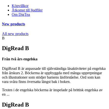
Köpvillkor
Åtkomst till ljudfiler
Om DigTea
New products
All new products
B
DigRead B
Från två års engelska
DigiRead B är anpassade till självständiga läsaktiviteter på engelska
från årskurs 2. Böckerna är uppbyggda med många upprepningar
och illustrationer som stödjer barnens läsförståelse. Ord som kan
vara svåra finns översatta längst bak i boken.
Texten i de engelska böckerna är inspelade på brittisk engelska av
en ...
DigRead B