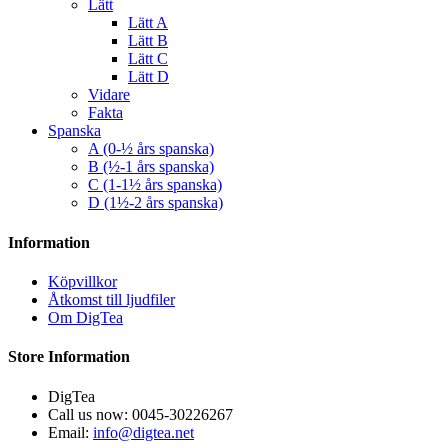
Lätt
Lätt A
Lätt B
Lätt C
Lätt D
Vidare
Fakta
Spanska
A (0-½ års spanska)
B (½-1 års spanska)
C (1-1½ års spanska)
D (1½-2 års spanska)
Information
Köpvillkor
Åtkomst till ljudfiler
Om DigTea
Store Information
DigTea
Call us now:
0045-30226267
Email:
info@digtea.net