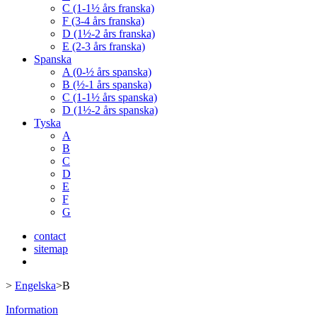
C (1-1½ års franska)
F (3-4 års franska)
D (1½-2 års franska)
E (2-3 års franska)
Spanska
A (0-½ års spanska)
B (½-1 års spanska)
C (1-1½ års spanska)
D (1½-2 års spanska)
Tyska
A
B
C
D
E
F
G
contact
sitemap
>
Engelska
>
B
Information