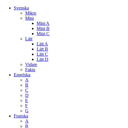
Svenska
Mikro
Mini
Mini A
Mini B
Mini C
Lätt
Lätt A
Lätt B
Lätt C
Lätt D
Vidare
Fakta
Engelska
A
B
C
D
E
F
G
Franska
A
B