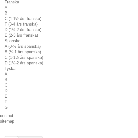
Franska
A
B
C (1-1½ års franska)
F (3-4 års franska)
D (1½-2 års franska)
E (2-3 års franska)
Spanska
A (0-½ års spanska)
B (½-1 års spanska)
C (1-1½ års spanska)
D (1½-2 års spanska)
Tyska
A
B
C
D
E
F
G
contact
sitemap