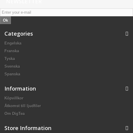
NEWSLETTER
Ok
Categories
Engelska
Franska
Tyska
Svenska
Spanska
Information
Köpvillkor
Åtkomst till ljudfiler
Om DigTea
Store Information