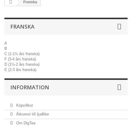
Franska
FRANSKA
A
B
C (1-1½ års franska)
F (3-4 års franska)
D (1½-2 års franska)
E (2-3 års franska)
INFORMATION
Köpvillkor
Åtkomst till ljudfiler
Om DigTea