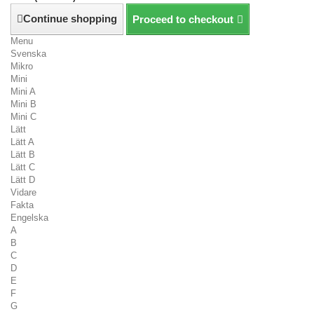
Continue shopping
Proceed to checkout
Menu
Svenska
Mikro
Mini
Mini A
Mini B
Mini C
Lätt
Lätt A
Lätt B
Lätt C
Lätt D
Vidare
Fakta
Engelska
A
B
C
D
E
F
G