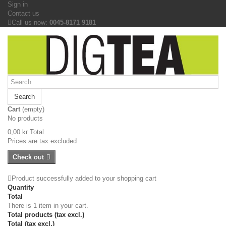
Sign in
Contact us
Call us now:
0045-8171 9181
Search
Cart
(empty)
No products
0,00 kr
Total
Prices are tax excluded
Check out
Product successfully added to your shopping cart
Quantity
Total
There is 1 item in your cart.
Total products (tax excl.)
Total (tax excl.)