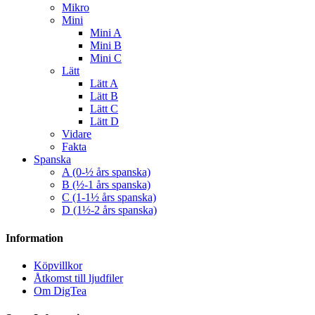
Mikro
Mini
Mini A
Mini B
Mini C
Lätt
Lätt A
Lätt B
Lätt C
Lätt D
Vidare
Fakta
Spanska
A (0-½ års spanska)
B (½-1 års spanska)
C (1-1½ års spanska)
D (1½-2 års spanska)
Information
Köpvillkor
Åtkomst till ljudfiler
Om DigTea