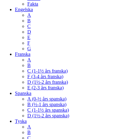
Fakta
Engelska
A
B
C
D
E
F
G
Franska
A
B
C (1-1½ års franska)
F (3-4 års franska)
D (1½-2 års franska)
E (2-3 års franska)
Spanska
A (0-½ års spanska)
B (½-1 års spanska)
C (1-1½ års spanska)
D (1½-2 års spanska)
Tyska
A
B
C