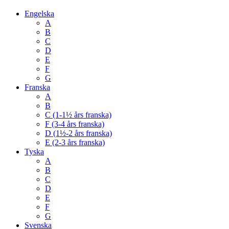
Engelska
A
B
C
D
E
F
G
Franska
A
B
C (1-1½ års franska)
F (3-4 års franska)
D (1½-2 års franska)
E (2-3 års franska)
Tyska
A
B
C
D
E
F
G
Svenska