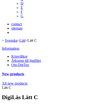
D
E
F
G
contact
sitemap
>
Svenska
>
Lätt
>
Lätt C
Information
Köpvillkor
Åtkomst till ljudfiler
Om DigTea
New products
All new products
Lätt C
DigiLäs Lätt C