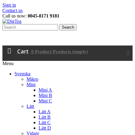
Sign in
Contact us
Call us now:
0045-8171 9181
Search
Cart
0
Product
Products
(empty)
Menu
Svenska
Mikro
Mini
Mini A
Mini B
Mini C
Lätt
Lätt A
Lätt B
Lätt C
Lätt D
Vidare