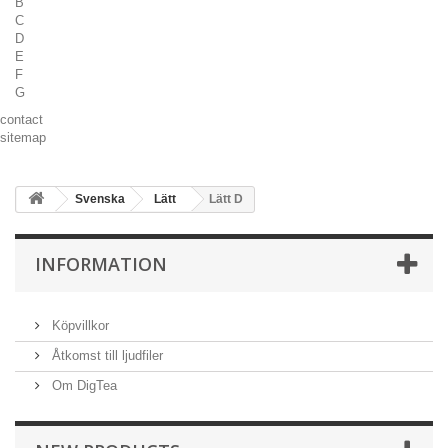
B
C
D
E
F
G
contact
sitemap
Svenska
Lätt
Lätt D
INFORMATION
Köpvillkor
Åtkomst till ljudfiler
Om DigTea