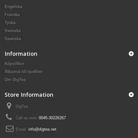
Engelska
Franska
Tyska
Svenska
Spanska
Information
Köpvillkor
Åtkomst till ljudfiler
Om DigTea
Store Information
DigTea
Call us now:
0045-30226267
Email:
info@digtea.net