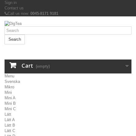
Sign in
Contact us
Call us now:
0045-8171 9181
Search
Cart
(empty)
Menu
Svenska
Mikro
Mini
Mini A
Mini B
Mini C
Lätt
Lätt A
Lätt B
Lätt C