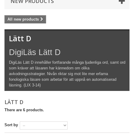
NEW PRODUCTS
All new products
Lätt D
DigiLäs Lätt D
DigiLäs Lätt D innehåller fortfarande många ljudenliga ord, samt ord
som kräver att läsaren har kännedom om olika
avkodningsstrategier. Nivån riktar sig mot lite mer erfarna
fonologiska läsare som arbetar för att uppnå en automatiserad
läsning. (LIX 3-14)
LÄTT D
There are 6 products.
Sort by