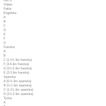
Lätt D
Vidare
Fakta
Engelska
A
B
C
D
E
F
G
Franska
A
B
C (1-1½ års franska)
F (3-4 års franska)
D (1½-2 års franska)
E (2-3 års franska)
Spanska
A (0-½ års spanska)
B (½-1 års spanska)
C (1-1½ års spanska)
D (1½-2 års spanska)
Tyska
A