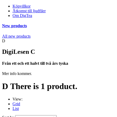
Köpvillkor
Åtkomst till ljudfiler
Om DigTea
New products
All new products
D
DigiLesen C
Från ett och ett halvt till två års tyska
Mer info kommer.
D
There is 1 product.
View:
Grid
List