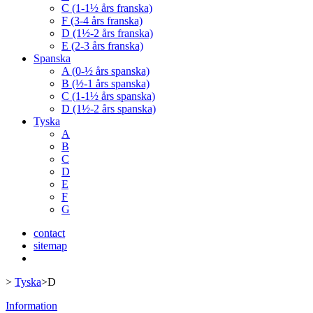
C (1-1½ års franska)
F (3-4 års franska)
D (1½-2 års franska)
E (2-3 års franska)
Spanska
A (0-½ års spanska)
B (½-1 års spanska)
C (1-1½ års spanska)
D (1½-2 års spanska)
Tyska
A
B
C
D
E
F
G
contact
sitemap
>
Tyska
>
D
Information