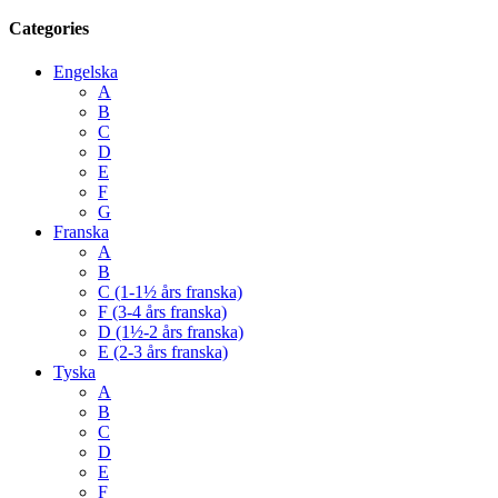
Categories
Engelska
A
B
C
D
E
F
G
Franska
A
B
C (1-1½ års franska)
F (3-4 års franska)
D (1½-2 års franska)
E (2-3 års franska)
Tyska
A
B
C
D
E
F