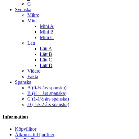
G
Svenska
Mikro
Mini
Mini A
Mini B
Mini C
Lätt
Lätt A
Lätt B
Lätt C
Lätt D
Vidare
Fakta
Spanska
A (0-½ års spanska)
B (½-1 års spanska)
C (1-1½ års spanska)
D (1½-2 års spanska)
Information
Köpvillkor
Åtkomst till ljudfiler