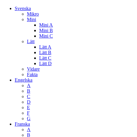
Svenska
Mikro
Mini
Mini A
Mini B
Mini C
Lätt
Lätt A
Lätt B
Lätt C
Lätt D
Vidare
Fakta
Engelska
A
B
C
D
E
F
G
Franska
A
B