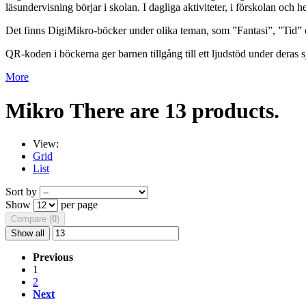
läsundervisning börjar i skolan. I dagliga aktiviteter, i förskolan och h
Det finns DigiMikro-böcker under olika teman, som ”Fantasi”, ”Tid”
QR-koden i böckerna ger barnen tillgång till ett ljudstöd under deras s
More
Mikro
There are 13 products.
View:
Grid
List
Sort by
Show
per page
Compare (
0
)
Show all
Previous
1
2
Next