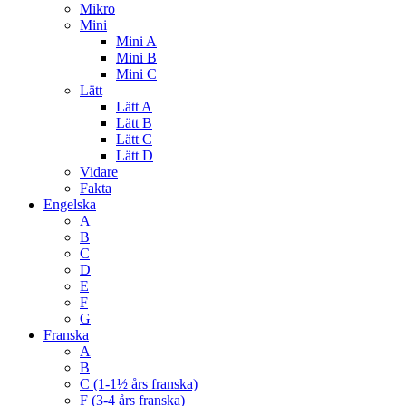
Mikro
Mini
Mini A
Mini B
Mini C
Lätt
Lätt A
Lätt B
Lätt C
Lätt D
Vidare
Fakta
Engelska
A
B
C
D
E
F
G
Franska
A
B
C (1-1½ års franska)
F (3-4 års franska)