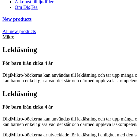
Åtkomst till ljudfiler
Om DigTea
New products
All new products
Mikro
Lekläsning
För barn från cirka 4 år
DigiMikro-böckerna kan användas till lekläsning och tar upp många ol
kan barnen enkelt gissa vad det står och därmed uppleva läskompetens
Lekläsning
För barn från cirka 4 år
DigiMikro-böckerna kan användas till lekläsning och tar upp många ol
kan barnen enkelt gissa vad det står och därmed uppleva läskompetens
DigiMikro-böckerna är utvecklade för lekläsning i enlighet med den se