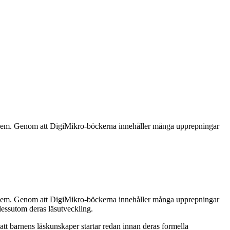
rar dem. Genom att DigiMikro-böckerna innehåller många upprepningar
rar dem. Genom att DigiMikro-böckerna innehåller många upprepningar
dessutom deras läsutveckling.
att barnens läskunskaper startar redan innan deras formella