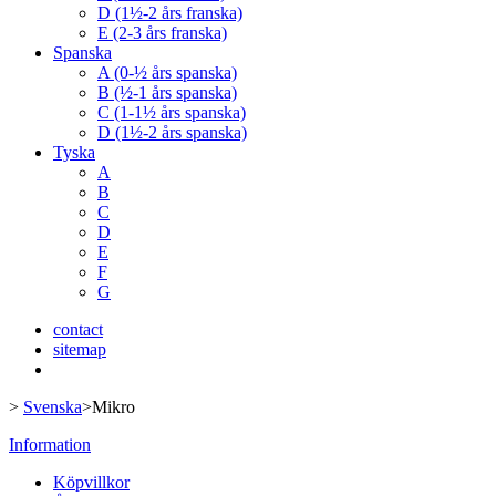
D (1½-2 års franska)
E (2-3 års franska)
Spanska
A (0-½ års spanska)
B (½-1 års spanska)
C (1-1½ års spanska)
D (1½-2 års spanska)
Tyska
A
B
C
D
E
F
G
contact
sitemap
>
Svenska
>
Mikro
Information
Köpvillkor