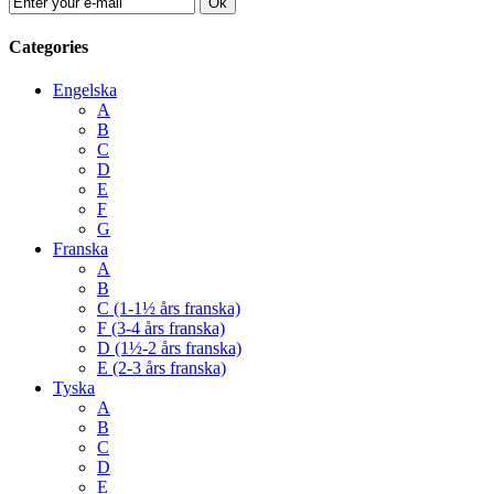
Ok
Categories
Engelska
A
B
C
D
E
F
G
Franska
A
B
C (1-1½ års franska)
F (3-4 års franska)
D (1½-2 års franska)
E (2-3 års franska)
Tyska
A
B
C
D
E