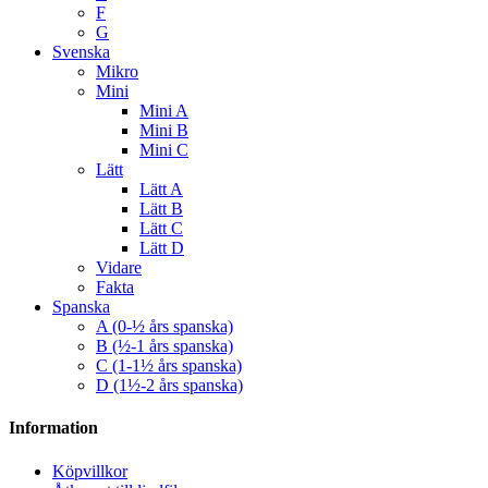
F
G
Svenska
Mikro
Mini
Mini A
Mini B
Mini C
Lätt
Lätt A
Lätt B
Lätt C
Lätt D
Vidare
Fakta
Spanska
A (0-½ års spanska)
B (½-1 års spanska)
C (1-1½ års spanska)
D (1½-2 års spanska)
Information
Köpvillkor