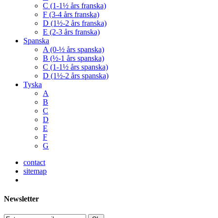
C (1-1½ års franska)
F (3-4 års franska)
D (1½-2 års franska)
E (2-3 års franska)
Spanska
A (0-½ års spanska)
B (½-1 års spanska)
C (1-1½ års spanska)
D (1½-2 års spanska)
Tyska
A
B
C
D
E
F
G
contact
sitemap
Newsletter