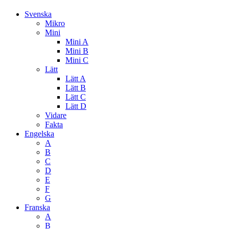
Svenska
Mikro
Mini
Mini A
Mini B
Mini C
Lätt
Lätt A
Lätt B
Lätt C
Lätt D
Vidare
Fakta
Engelska
A
B
C
D
E
F
G
Franska
A
B