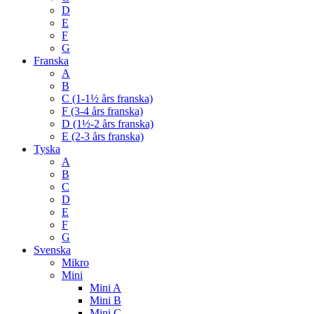
D
E
F
G
Franska
A
B
C (1-1½ års franska)
F (3-4 års franska)
D (1½-2 års franska)
E (2-3 års franska)
Tyska
A
B
C
D
E
F
G
Svenska
Mikro
Mini
Mini A
Mini B
Mini C