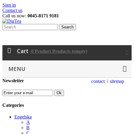
Sign in
Contact us
Call us now:
0045-8171 9181
Search
Cart
0
Product
Products
(empty)
MENU
Newsletter
contact
sitemap
Ok
Categories
Engelska
A
B
C