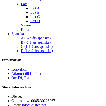
Lätt
Lätt A
Lätt B
Lätt C
Lätt D
Vidare
Fakta
Spanska
A (0-½ års spanska)
B (½-1 års spanska)
C (1-1½ års spanska)
D (1½-2 års spanska)
Information
Köpvillkor
Åtkomst till ljudfiler
Om DigTea
Store Information
DigTea
Call us now:
0045-30226267
Email:
info@digtea.net